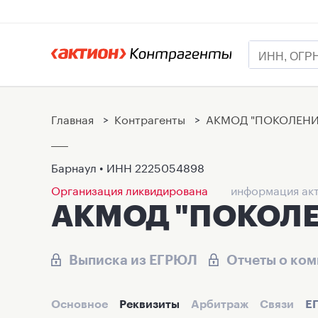
Главная
>
Контрагенты
>
АКМОД "ПОКОЛЕНИ
Барнаул • ИНН
2225054898
Организация ликвидирована
информация акт
АКМОД "ПОКОЛЕ
Выписка из ЕГРЮЛ
Отчеты о ко
Основное
Реквизиты
Арбитраж
Связи
Е