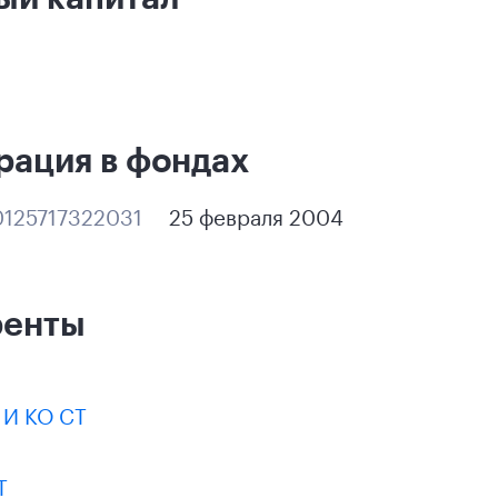
рация в фондах
125717322031
25 февраля 2004
ренты
И КО СТ
Т