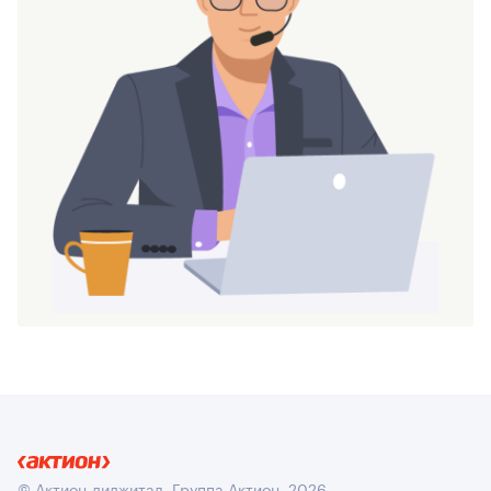
© Актион-диджитал, Группа Актион, 2026