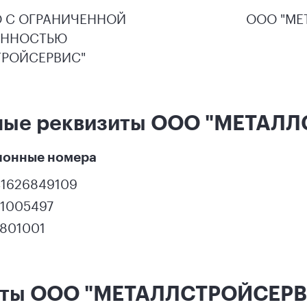
 С ОГРАНИЧЕННОЙ
ООО "МЕ
ЕННОСТЬЮ
ТРОЙСЕРВИС"
ные реквизиты ООО "МЕТАЛ
ионные номера
41626849109
61005497
5801001
кты ООО "МЕТАЛЛСТРОЙСЕР