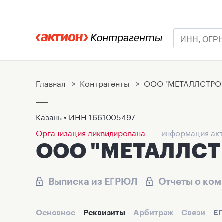
Главная
>
Контрагенты
>
ООО "МЕТАЛЛСТРО
Казань • ИНН
1661005497
Организация ликвидирована
информация акт
ООО "МЕТАЛЛС
Выписка из ЕГРЮЛ
Отчеты о ко
Основное
Реквизиты
Арбитраж
Связи
Е