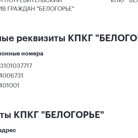
В ГРАЖДАН "БЕЛОГОРЬЕ"
ные реквизиты КПКГ "БЕЛОГО
ионные номера
3101037717
14006731
401001
кты КПКГ "БЕЛОГОРЬЕ"
адрес