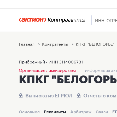
Главная
>
Контрагенты
>
КПКГ "БЕЛОГОРЬЕ"
Прибрежный • ИНН
3114006731
Организация ликвидирована
информация акт
КПКГ "БЕЛОГОРЬ
Выписка из ЕГРЮЛ
Отчеты о ко
Основное
Реквизиты
Арбитраж
Связи
Е