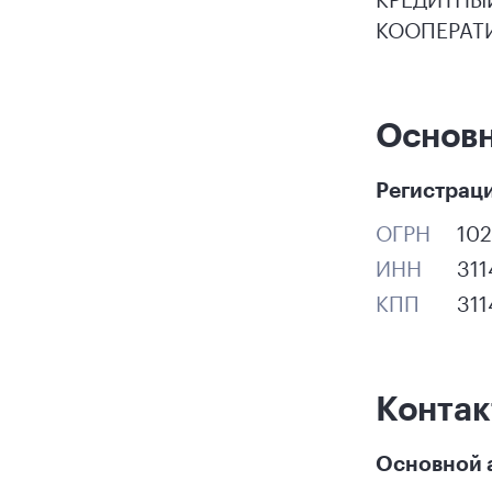
КООПЕРАТИ
Основ
Регистрац
ОГРН
102
ИНН
31
КПП
311
Конта
Основной 