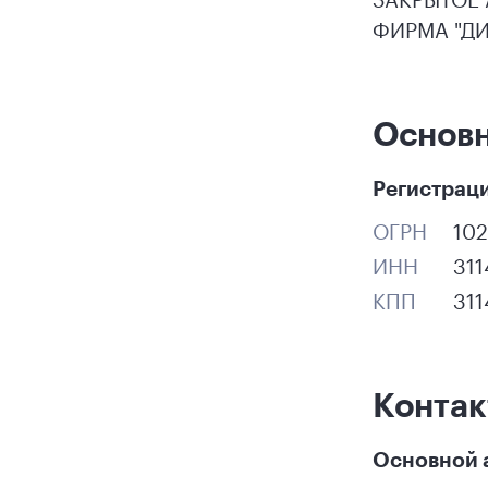
ФИРМА "Д
Основ
Регистрац
ОГРН
10
ИНН
31
КПП
311
Конта
Основной 