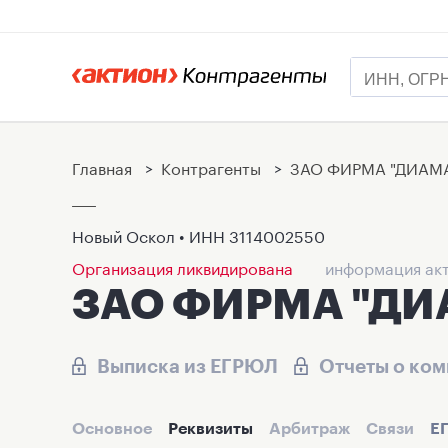
Главная
>
Контрагенты
>
ЗАО ФИРМА "ДИАМ
Новый Оскол • ИНН
3114002550
Организация ликвидирована
информация акт
ЗАО ФИРМА "ДИ
Выписка из ЕГРЮЛ
Отчеты о ко
Основное
Реквизиты
Арбитраж
Связи
Е