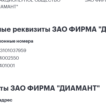
ИАМАНТ"
ные реквизиты ЗАО ФИРМА 
ионные номера
23101037959
14002550
401001
кты ЗАО ФИРМА "ДИАМАНТ"
адрес