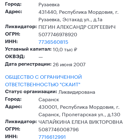
Рузаевка
Город:
431440, Республика Мордовия, г.
Адрес:
Рузаевка, Эстакад ул., д.1а
ПЕГИН АЛЕКСАНДР СЕРГЕЕВИЧ
Ликвидатор:
5077746978920
ОГРН:
7736560815
ИНН:
10,0 тыс ₽
Уставный капитал:
—
ОКВЭД:
26 июня 2007
Дата регистрации:
ОБЩЕСТВО С ОГРАНИЧЕННОЙ
ОТВЕТСТВЕННОСТЬЮ "СКАИТ"
Ликвидирована
Статус организации:
Саранск
Город:
430001, Республика Мордовия, г.
Адрес:
Саранск, Пролетарская ул., д.130
ЧАПАЙКИНА ЕЛЕНА ВИКТОРОВНА
Ликвидатор:
5087746008796
ОГРН:
7716612991
ИНН: