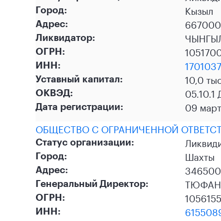
Кызыл
Город:
667000,
Адрес:
ЧЫНГЫ
Ликвидатор:
105170
ОГРН:
170103
ИНН:
10,0 ты
Уставный капитал:
05.10.1
ОКВЭД:
09 мар
Дата регистрации:
ОБЩЕСТВО С ОГРАНИЧЕННОЙ ОТВЕТСТ
Ликвид
Статус организации:
Шахты
Город:
346500,
Адрес:
ТЮФАН
Генеральный Директор:
105615
ОГРН:
615508
ИНН: