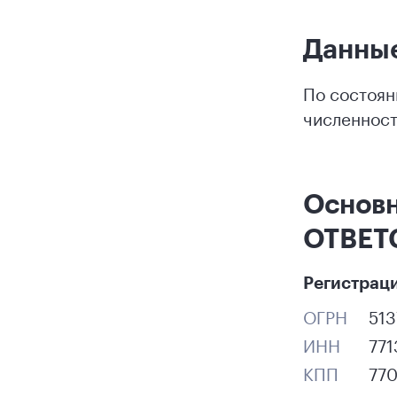
Данные
По состоян
численност
Основ
ОТВЕТ
Регистрац
ОГРН
51
ИНН
77
КПП
77