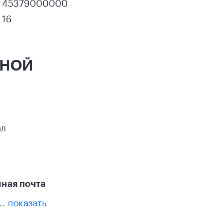
45379000000
16
ННОЙ
ал
ная почта
..
показать