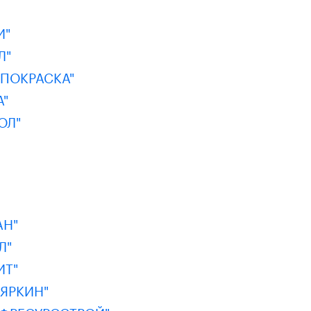
И"
Л"
ПОКРАСКА"
"
ОЛ"
АН"
Л"
ИТ"
ЯРКИН"