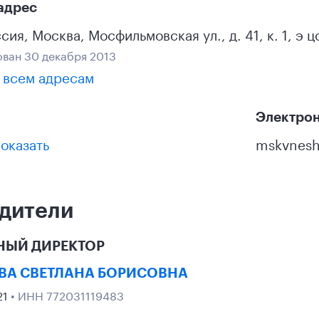
адрес
ссия
,
Москва
,
Мосфильмовская ул., д. 41, к. 1, э ц
ван 30 декабря 2013
 всем адресам
Электрон
оказать
mskvnesh
дители
НЫЙ ДИРЕКТОР
ВА СВЕТЛАНА БОРИСОВНА
21
• ИНН 772031119483