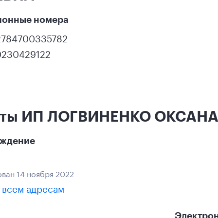
ионные номера
2784700335782
0230429122
кты ИП ЛОГВИНЕНКО ОКСАНА
ождение
ван 14 ноября 2022
 всем адресам
Электрон