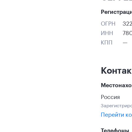
Регистрац
ОГРН
32
ИНН
78
КПП
—
Конта
Местонах
Россия
Зарегистриро
Перейти ко
Телефоны