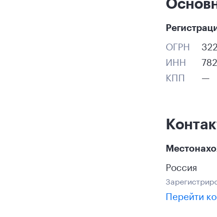
Основ
Регистрац
ОГРН
32
ИНН
78
КПП
—
Конта
Местонах
Россия
Зарегистриро
Перейти ко