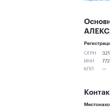
Основ
АЛЕК
Регистрац
ОГРН
32
ИНН
77
КПП
—
Конта
Местонах