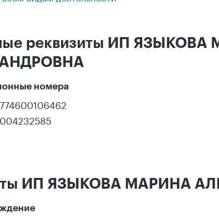
ные реквизиты ИП ЯЗЫКОВА
САНДРОВНА
ионные номера
1774600106462
2004232585
кты ИП ЯЗЫКОВА МАРИНА А
ождение