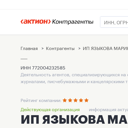
Главная
>
Контрагенты
>
ИП ЯЗЫКОВА МАРИ
ИНН
772004232585
Деятельность агентов, специализирующихся на 
журналами, писчебумажными и канцелярскими 
Рейтинг компании:
Действующая организация
информация актуа
ИП ЯЗЫКОВА М