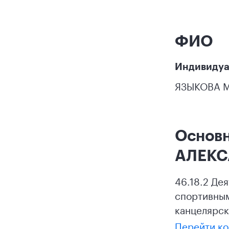
ФИО
Индивидуа
ЯЗЫКОВА 
Основ
АЛЕК
46.18.2 Де
спортивным
канцелярск
Перейти ко