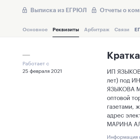
Выписка из ЕГРЮЛ
Отчеты о ко
Основное
Реквизиты
Арбитраж
Связи
Е
Кратка
Работает с
ИП ЯЗЫКОВ
25 февраля 2021
лет) под И
ЯЗЫКОВА М
оптовой то
газетами, 
адрес элек
МАРИНА АЛ
Информация н