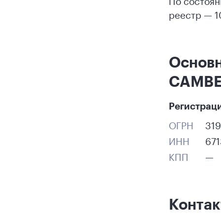
По состоян
реестр — 1
Основ
САМВ
Регистрац
ОГРН
31
ИНН
67
КПП
—
Конта