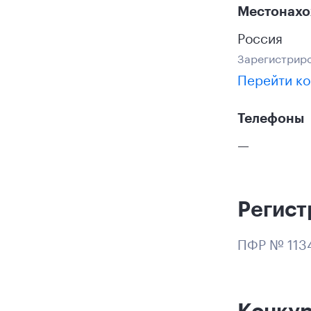
Местонах
Россия
Зарегистриро
Перейти ко
Телефоны
—
Регист
ПФР № 113
Конку