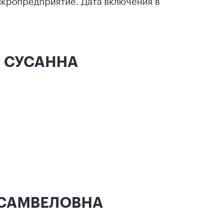
икропредприятие. Дата включения в
Н СУСАННА
 САМВЕЛОВНА