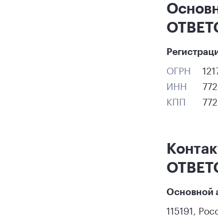
Основ
ОТВЕТ
Регистрац
ОГРН
12
ИНН
77
КПП
77
Конта
ОТВЕТ
Основной 
115191
,
Рос