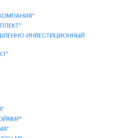
 КОМПАНИЯ"
ПЛЕКТ"
ЫШЛЕННО-ИНВЕСТИЦИОННЫЙ
КТ"
"
ОЙМИР"
МА"
ТОН-М"