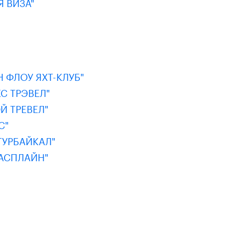
 ВИЗА"
 ФЛОУ ЯХТ-КЛУБ"
С ТРЭВЕЛ"
 ТРЕВЕЛ"
С"
ТУРБАЙКАЛ"
АСПЛАЙН"