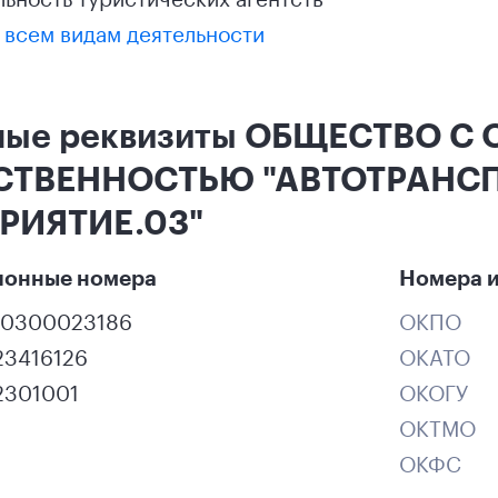
 всем видам деятельности
ные реквизиты ОБЩЕСТВО С
СТВЕННОСТЬЮ "АВТОТРАНС
РИЯТИЕ.03"
ионные номера
Номера и
00300023186
ОКПО
23416126
ОКАТО
2301001
ОКОГУ
ОКТМО
ОКФС