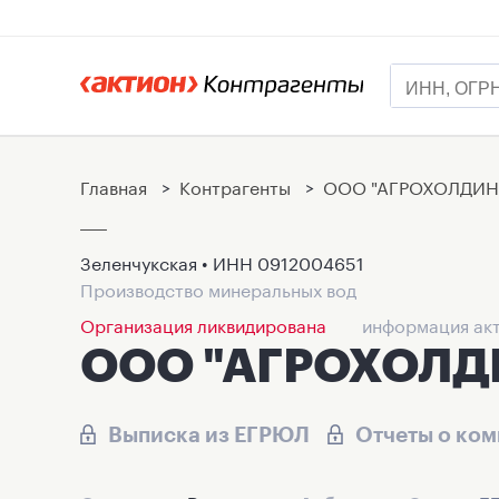
Главная
>
Контрагенты
>
ООО "АГРОХОЛДИН
Зеленчукская • ИНН
0912004651
Производство минеральных вод
Организация ликвидирована
информация акт
ООО "АГРОХОЛД
Выписка из ЕГРЮЛ
Отчеты о ко