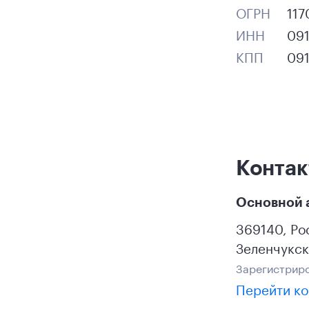
ОГРН
11
ИНН
09
КПП
09
Конта
Основной 
369140
,
Ро
Зеленчукск
Зарегистриро
Перейти ко