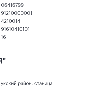
06416799
91210000001
4210014
91610410101
16
Я"
чукский район
,
станица