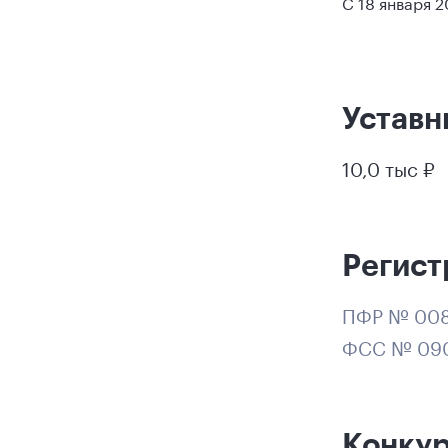
С 18 января 
Уставн
10,0 тыс ₽
Регист
ПФР № 008
ФСС № 09
Конку