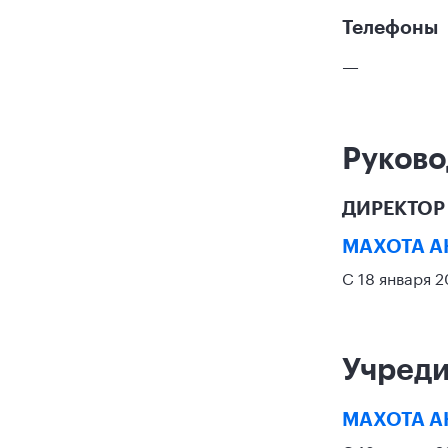
Телефоны
—
Руково
ДИРЕКТОР
МАХОТА А
С 18 января 
Учред
МАХОТА А