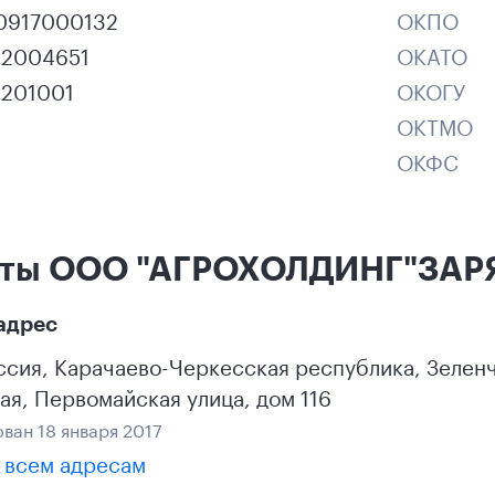
70917000132
ОКПО
12004651
ОКАТО
1201001
ОКОГУ
ОКТМО
ОКФС
кты ООО "АГРОХОЛДИНГ"ЗАР
адрес
ссия
,
Карачаево-Черкесская республика
, Зелен
ая
,
Первомайская улица, дом 116
ван 18 января 2017
 всем адресам