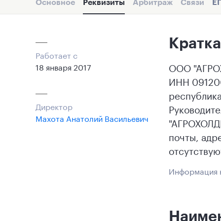
Основное
Реквизиты
Арбитраж
Связи
Е
Кратка
Работает с
ООО "АГРОХ
18 января 2017
ИНН 091200
республика
Директор
Руководит
Махота Анатолий Васильевич
"АГРОХОЛДИ
почты, адр
отсутствую
Информация н
Наиме