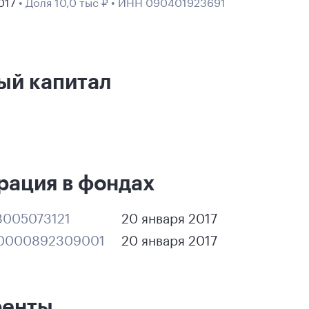
2017
• Доля 10,0 тыс ₽ • ИНН 090401923691
ый капитал
рация в фондах
005073121
20 января 2017
0000892309001
20 января 2017
ренты