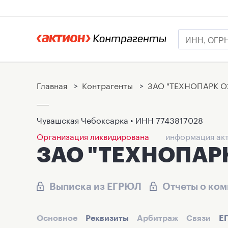
Главная
>
Контрагенты
>
ЗАО "ТЕХНОПАРК О
Чувашская Чебоксарка • ИНН
7743817028
Организация ликвидирована
информация акт
ЗАО "ТЕХНОПАРК
Выписка из ЕГРЮЛ
Отчеты о ко
Основное
Реквизиты
Арбитраж
Связи
Е