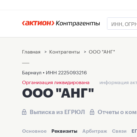
Главная
>
Контрагенты
>
ООО "АНГ"
Барнаул • ИНН
2225093216
Организация ликвидирована
информация акт
ООО "АНГ"
Выписка из ЕГРЮЛ
Отчеты о ко
Основное
Реквизиты
Арбитраж
Связи
Е