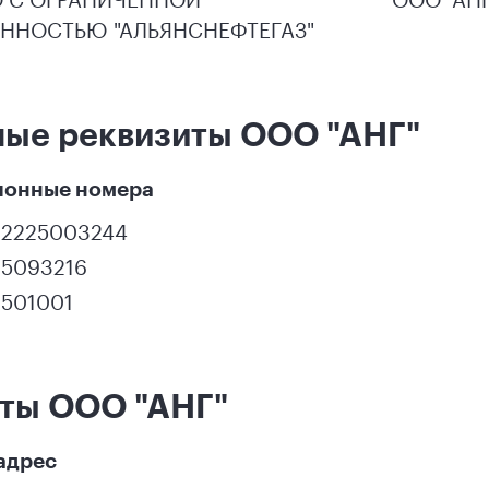
ЕННОСТЬЮ "АЛЬЯНСНЕФТЕГАЗ"
ые реквизиты ООО "АНГ"
ионные номера
82225003244
25093216
2501001
ты ООО "АНГ"
адрес