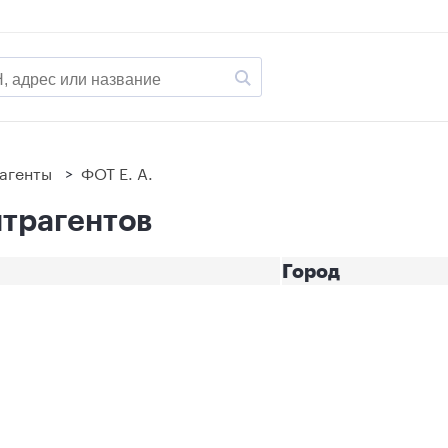
агенты
>
ФОТ Е. А.
нтрагентов
Город