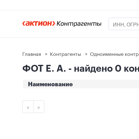
Главная
>
Контрагенты
>
Одноименные контр
ФОТ Е. А. - найдено 0 ко
Наименование
<
>